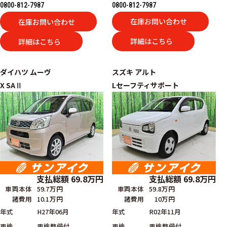
0800-812-7987
0800-812-7987
在庫お問い合わせ
在庫お問い合わせ
詳細はこちら
詳細はこちら
ダイハツ
ムーヴ
スズキ
アルト
X SAⅡ
Lセーフティサポート
支払総額
69.8
万円
支払総額
69.8
万円
車両本体
59.7万円
車両本体
59.8万円
諸費用
10.1万円
諸費用
10万円
年式
H27年06月
年式
R02年11月
車検
車検整備付
車検
車検整備付