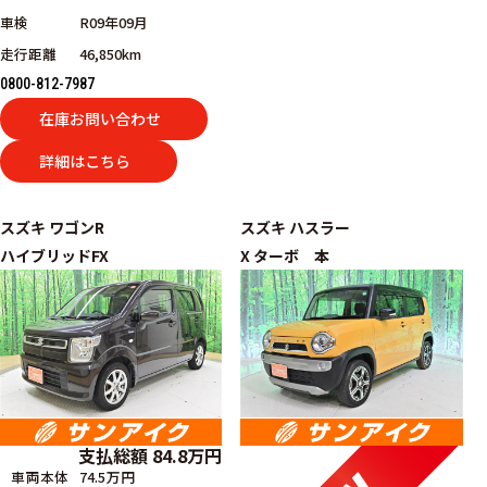
車検
R09年09月
走行距離
46,850km
0800-812-7987
在庫お問い合わせ
詳細はこちら
スズキ
ワゴンR
スズキ
ハスラー
ハイブリッドFX
X ターボ 本
支払総額
84.8
万円
車両本体
74.5万円