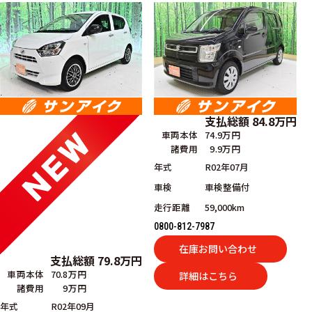
支払総額
84.8
万円
車両本体
74.9万円
諸費用
9.9万円
年式
R02年07月
車検
車検整備付
走行距離
59,000km
0800-812-7987
在庫お問い合わせ
支払総額
79.8
万円
車両本体
70.8万円
詳細はこちら
諸費用
9万円
年式
R02年09月