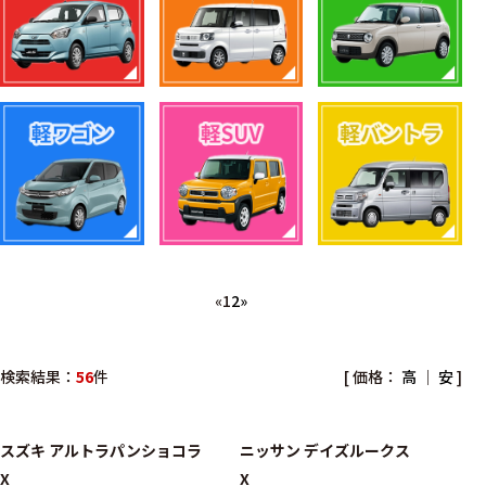
«
1
2
»
検索結果：
56
件
[ 価格：
高
｜
安
]
スズキ
アルトラパンショコラ
ニッサン
デイズルークス
X
X