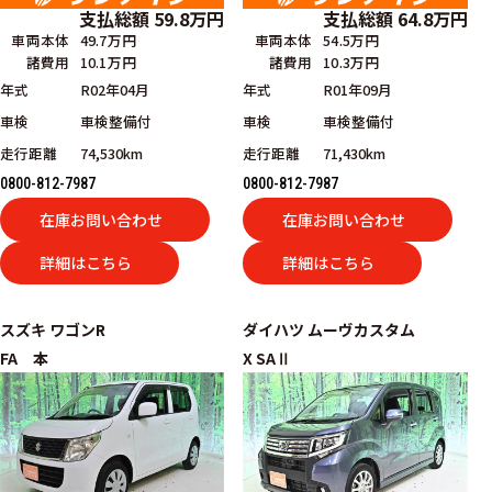
支払総額
59.8
万円
支払総額
64.8
万円
車両本体
49.7万円
車両本体
54.5万円
諸費用
10.1万円
諸費用
10.3万円
年式
R02年04月
年式
R01年09月
車検
車検整備付
車検
車検整備付
走行距離
74,530km
走行距離
71,430km
0800-812-7987
0800-812-7987
在庫お問い合わせ
在庫お問い合わせ
詳細はこちら
詳細はこちら
スズキ
ワゴンR
ダイハツ
ムーヴカスタム
FA 本
X SAⅡ