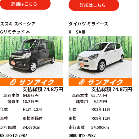
詳細はこちら
詳細はこちら
スズキ
スペーシア
ダイハツ
ミライース
Gリミテッド 本
X SAⅢ
支払総額
74.8
万円
支払総額
74.8
万円
車両本体
64.6万円
車両本体
65.7万円
諸費用
10.2万円
諸費用
9.1万円
年式
H28年12月
年式
R02年11月
車検
車検整備付
車検
R09年12月
走行距離
34,680km
走行距離
54,580km
0800-812-7987
0800-812-7987