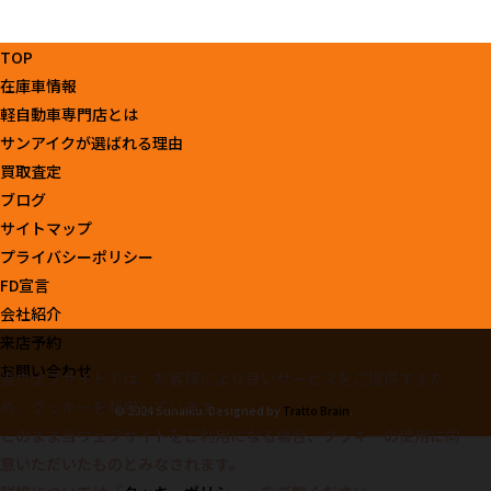
TOP
在庫車情報
軽自動車専門店とは
サンアイクが選ばれる理由
買取査定
ブログ
サイトマップ
プライバシーポリシー
FD宣言
会社紹介
来店予約
お問い合わせ
当ウェブサイトでは、お客様により良いサービスをご提供するた
め、クッキーを利用しています。
© 2024 Sunaiku. Designed by
Tratto Brain
.
このまま当ウェブサイトをご利用になる場合、クッキーの使用に同
意いただいたものとみなされます。