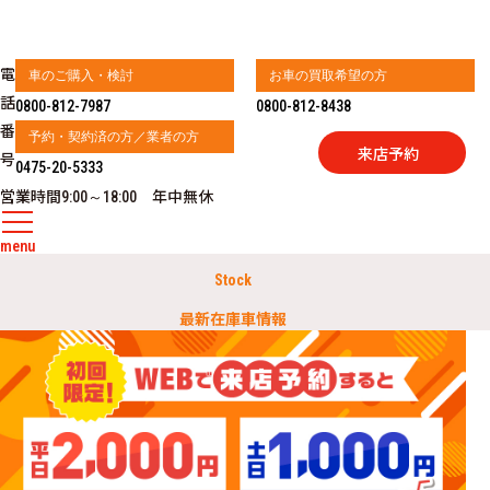
電
車のご購入・検討
お車の買取希望の方
話
0800-812-7987
0800-812-8438
番
予約・契約済の方／業者の方
来店予約
号
0475-20-5333
営業時間
年中無休
9:00～18:00
menu
Stock
最新在庫車情報