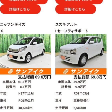
詳細はこちら
詳細はこちら
ニッサン
デイズ
スズキ
アルト
Ｘ
Lセーフティサポート
支払総額
69.8
万円
支払総額
69.8
万円
車両本体
59.9万円
車両本体
61.3万円
諸費用
9.9万円
諸費用
8.5万円
年式
R03年03月
年式
H27年11月
車検
車検整備付
車検
R09年01月
走行距離
6,580km
走行距離
40,630km