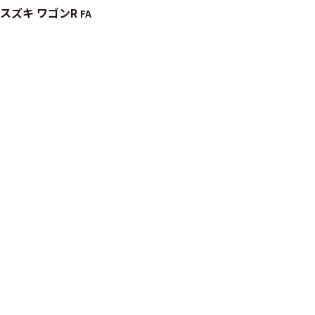
スズキ ワゴンR
FA