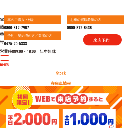
電
車のご購入・検討
お車の買取希望の方
話
0800-812-7987
0800-812-8438
番
予約・契約済の方／業者の方
来店予約
号
0475-20-5333
営業時間
年中無休
9:00～18:00
menu
Stock
在庫車情報