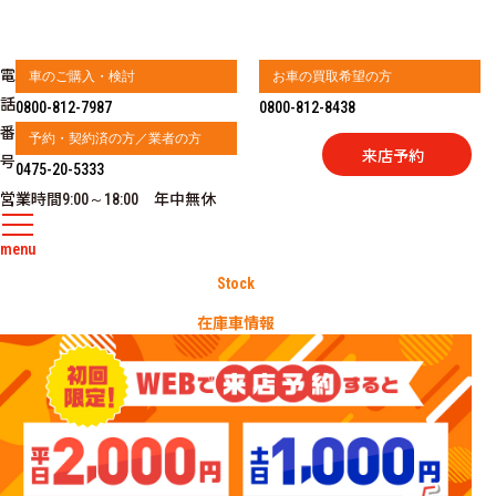
電
車のご購入・検討
お車の買取希望の方
話
0800-812-7987
0800-812-8438
番
予約・契約済の方／業者の方
来店予約
号
0475-20-5333
営業時間
年中無休
9:00～18:00
menu
Stock
在庫車情報