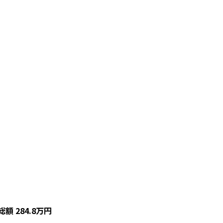
総額
284.8
万円