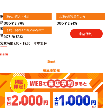
電
車のご購入・検討
お車の買取希望の方
話
0800-812-7987
0800-812-8438
番
予約・契約済の方／業者の方
来店予約
号
0475-20-5333
営業時間
年中無休
9:00～18:00
menu
Stock
在庫車情報