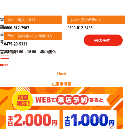
電
車のご購入・検討
お車の買取希望の方
話
0800-812-7987
0800-812-8438
番
予約・契約済の方／業者の方
来店予約
号
0475-20-5333
営業時間
年中無休
9:00～18:00
menu
Stock
在庫車情報