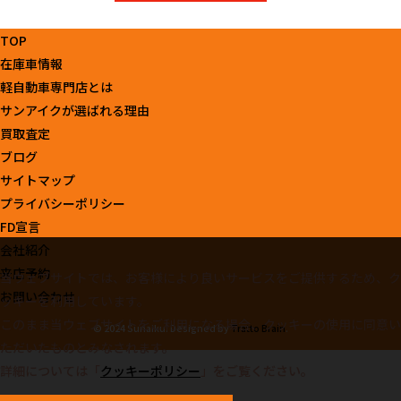
TOP
在庫車情報
軽自動車専門店とは
サンアイクが選ばれる理由
買取査定
ブログ
サイトマップ
プライバシーポリシー
FD宣言
会社紹介
来店予約
当ウェブサイトでは、お客様により良いサービスをご提供するため、ク
お問い合わせ
ッキーを利用しています。
このまま当ウェブサイトをご利用になる場合、クッキーの使用に同意い
© 2024 Sunaiku. Designed by
Tratto Brain
.
ただいたものとみなされます。
詳細については「
クッキーポリシー
」をご覧ください。