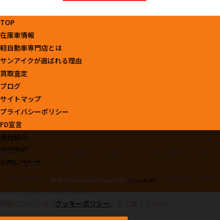
TOP
在庫車情報
軽自動車専門店とは
サンアイクが選ばれる理由
買取査定
ブログ
サイトマップ
プライバシーポリシー
FD宣言
会社紹介
来店予約
当ウェブサイトでは、お客様により良いサービスをご提供するため、ク
お問い合わせ
ッキーを利用しています。
このまま当ウェブサイトをご利用になる場合、クッキーの使用に同意い
© 2024 Sunaiku. Designed by
Tratto Brain
.
ただいたものとみなされます。
詳細については「
クッキーポリシー
」をご覧ください。