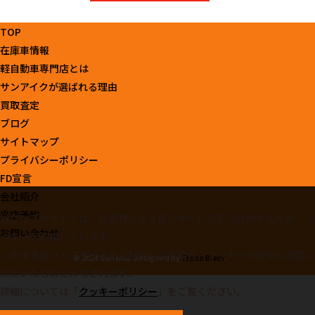
TOP
在庫車情報
軽自動車専門店とは
サンアイクが選ばれる理由
買取査定
ブログ
サイトマップ
プライバシーポリシー
FD宣言
会社紹介
来店予約
当ウェブサイトでは、お客様により良いサービスをご提供するため、ク
お問い合わせ
ッキーを利用しています。
このまま当ウェブサイトをご利用になる場合、クッキーの使用に同意い
© 2024 Sunaiku. Designed by
Tratto Brain
.
ただいたものとみなされます。
詳細については「
クッキーポリシー
」をご覧ください。