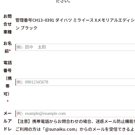
ださい。
お問
管理番号CH13-0391 ダイハツ ミライース Xメモリアルエディ
合せ
ン ブラック
車種
お名
前
*
電話
番号
（携
帯
可）
*
メー
ルア
【注意】携帯電話からお問合わせの場合、迷惑メール防止機能
ドレ
ご利用の方は
「@sunaiku.com」からのメールを受信できる