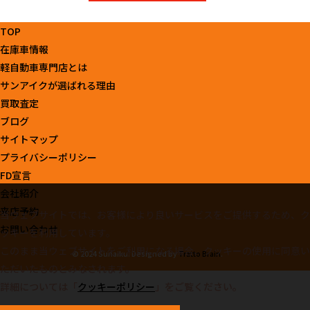
TOP
在庫車情報
軽自動車専門店とは
サンアイクが選ばれる理由
買取査定
ブログ
サイトマップ
プライバシーポリシー
FD宣言
会社紹介
来店予約
当ウェブサイトでは、お客様により良いサービスをご提供するため、ク
お問い合わせ
ッキーを利用しています。
このまま当ウェブサイトをご利用になる場合、クッキーの使用に同意い
© 2024 Sunaiku. Designed by
Tratto Brain
.
ただいたものとみなされます。
詳細については「
クッキーポリシー
」をご覧ください。