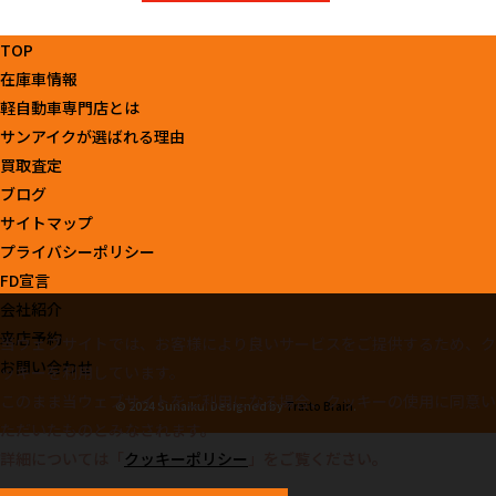
TOP
在庫車情報
軽自動車専門店とは
サンアイクが選ばれる理由
買取査定
ブログ
サイトマップ
プライバシーポリシー
FD宣言
会社紹介
来店予約
当ウェブサイトでは、お客様により良いサービスをご提供するため、ク
お問い合わせ
ッキーを利用しています。
このまま当ウェブサイトをご利用になる場合、クッキーの使用に同意い
© 2024 Sunaiku. Designed by
Tratto Brain
.
ただいたものとみなされます。
詳細については「
クッキーポリシー
」をご覧ください。