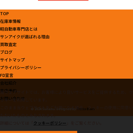
TOP
在庫車情報
軽自動車専門店とは
サンアイクが選ばれる理由
買取査定
ブログ
サイトマップ
プライバシーポリシー
FD宣言
会社紹介
来店予約
当ウェブサイトでは、お客様により良いサービスをご提供するため、ク
お問い合わせ
ッキーを利用しています。
このまま当ウェブサイトをご利用になる場合、クッキーの使用に同意い
© 2024 Sunaiku. Designed by
Tratto Brain
.
ただいたものとみなされます。
詳細については「
クッキーポリシー
」をご覧ください。